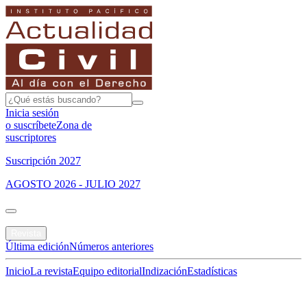
Inicia sesión
o suscríbete
Zona de
suscriptores
Suscripción 2027
AGOSTO 2026 - JULIO 2027
Portada
Revista
Última edición
Números anteriores
Inicio
La revista
Equipo editorial
Indización
Estadísticas
Especial del mes
Jurisprudencias