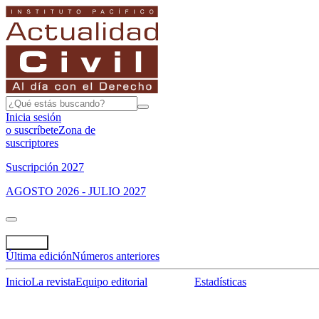
Inicia sesión
o suscríbete
Zona de
suscriptores
Suscripción 2027
AGOSTO 2026 - JULIO 2027
Portada
Revista
Última edición
Números anteriores
Inicio
La revista
Equipo editorial
Indización
Estadísticas
Especial del mes
Jurisprudencias