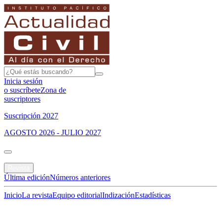
Inicia sesión
o suscríbete
Zona de
suscriptores
Suscripción 2027
AGOSTO 2026 - JULIO 2027
Portada
Revista
Última edición
Números anteriores
Inicio
La revista
Equipo editorial
Indización
Estadísticas
Especial del mes
Jurisprudencias