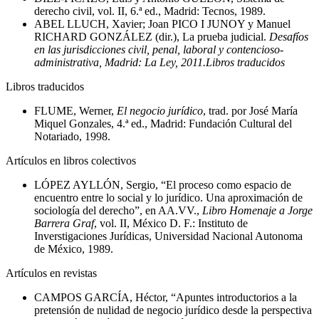
derecho civil, vol. II, 6.ª ed., Madrid: Tecnos, 1989.
ABEL LLUCH
, Xavier; Joan
PICO I JUNOY
y Manuel
RICHARD GONZÁLEZ
(dir.), La prueba judicial.
Desafíos
en las jurisdicciones civil, penal, laboral y contencioso-
administrativa, Madrid: La Ley, 2011.Libros traducidos
Libros traducidos
FLUME
, Werner,
El negocio jurídico
, trad. por José María
Miquel Gonzales, 4.ª ed., Madrid: Fundación Cultural del
Notariado, 1998.
Artículos en libros colectivos
LÓPEZ AYLLÓN
, Sergio, “El proceso como espacio de
encuentro entre lo social y lo jurídico. Una aproximación de
sociología del derecho”, en AA.VV.,
Libro Homenaje a Jorge
Barrera Graf
, vol. II, México D. F.: Instituto de
Inverstigaciones Jurídicas, Universidad Nacional Autonoma
de México, 1989.
Artículos en revistas
CAMPOS GARCÍA
, Héctor, “Apuntes introductorios a la
pretensión de nulidad de negocio jurídico desde la perspectiva