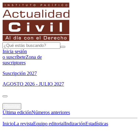
Inicia sesión
o suscríbete
Zona de
suscriptores
Suscripción 2027
AGOSTO 2026 - JULIO 2027
Portada
Revista
Última edición
Números anteriores
Inicio
La revista
Equipo editorial
Indización
Estadísticas
Especial del mes
Jurisprudencias