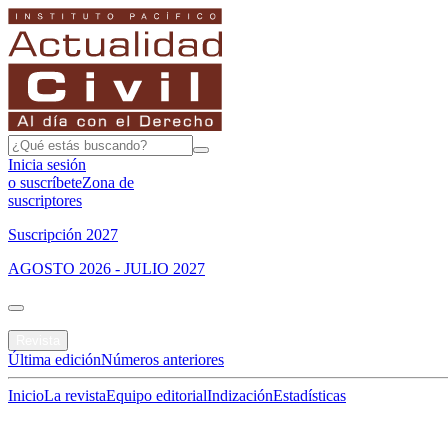
Inicia sesión
o suscríbete
Zona de
suscriptores
Suscripción 2027
AGOSTO 2026 - JULIO 2027
Portada
Revista
Última edición
Números anteriores
Inicio
La revista
Equipo editorial
Indización
Estadísticas
Especial del mes
Jurisprudencias