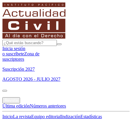
Inicia sesión
o suscríbete
Zona de
suscriptores
Suscripción 2027
AGOSTO 2026 - JULIO 2027
Portada
Revista
Última edición
Números anteriores
Inicio
La revista
Equipo editorial
Indización
Estadísticas
Especial del mes
Jurisprudencias