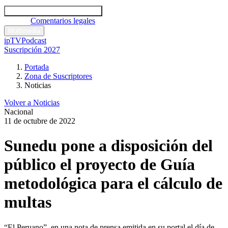
Códigos y leyes
Análisis y comentarios legales
Noticias
Comentarios legales
Multimedia
ipTV
Podcast
Suscripción 2027
Portada
Zona de Suscriptores
Noticias
Volver a Noticias
Nacional
11 de octubre de 2022
Sunedu pone a disposición del
público el proyecto de Guía
metodológica para el cálculo de
multas
“El Peruano”, en una nota de prensa emitida en su portal el día de