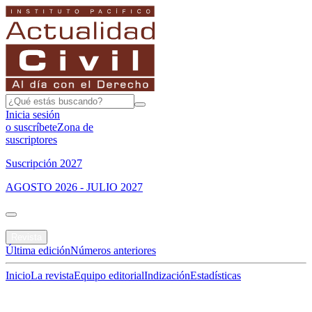
Inicia sesión
o suscríbete
Zona de
suscriptores
Suscripción 2027
AGOSTO 2026 - JULIO 2027
Portada
Revista
Última edición
Números anteriores
Inicio
La revista
Equipo editorial
Indización
Estadísticas
Especial del mes
Jurisprudencias