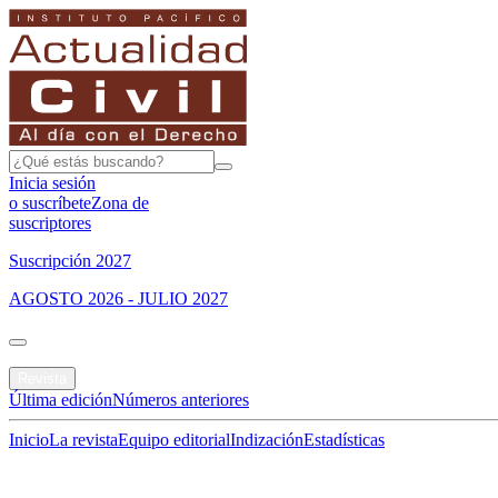
Inicia sesión
o suscríbete
Zona de
suscriptores
Suscripción 2027
AGOSTO 2026 - JULIO 2027
Portada
Revista
Última edición
Números anteriores
Inicio
La revista
Equipo editorial
Indización
Estadísticas
Especial del mes
Jurisprudencias