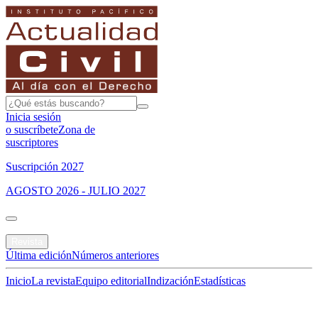
Inicia sesión
o suscríbete
Zona de
suscriptores
Suscripción 2027
AGOSTO 2026 - JULIO 2027
Portada
Revista
Última edición
Números anteriores
Inicio
La revista
Equipo editorial
Indización
Estadísticas
Especial del mes
Jurisprudencias