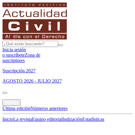
Inicia sesión
o suscríbete
Zona de
suscriptores
Suscripción 2027
AGOSTO 2026 - JULIO 2027
Portada
Revista
Última edición
Números anteriores
Inicio
La revista
Equipo editorial
Indización
Estadísticas
Especial del mes
Jurisprudencias