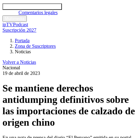
Códigos y leyes
Análisis y comentarios legales
Noticias
Comentarios legales
Multimedia
ipTV
Podcast
Suscripción 2027
Portada
Zona de Suscriptores
Noticias
Volver a Noticias
Nacional
19 de abril de 2023
Se mantiene derechos
antidumping definitivos sobre
las importaciones de calzado de
origen chino
En una nota de prensa del diario “El Peruano” emitida en su portal