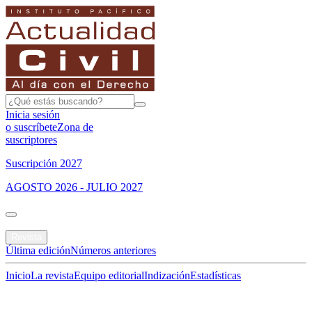
Inicia sesión
o suscríbete
Zona de
suscriptores
Suscripción 2027
AGOSTO 2026 - JULIO 2027
Portada
Revista
Última edición
Números anteriores
Inicio
La revista
Equipo editorial
Indización
Estadísticas
Especial del mes
Jurisprudencias