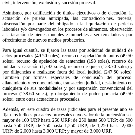
civil, intervención, exclusión y sucesión procesal.
Asimismo, por calificación de títulos ejecutivos o de ejecución, la
actuación de prueba anticipada, las contradiccio-nes, tercería,
observación por parte del obligado a la liquida-ción de pericias
laborales y/o devengados en los procesos de alimentos, observación
a la tasación de bienes muebles e inmuebles a ser rematados y por
ofrecimiento de nuevos medios probatorios.
Para igual cuantía, se fijaron las tasas por solicitud de nulidad de
actos procesales (49.50 soles), recurso de apelación de autos (49.50
soles), recurso de apelación de sentencias (198 soles), recurso de
nulidad y casación (1,792 soles), recurso de queja (123.70 soles) y
por diligencias a realizarse fuera del local judicial (247.50 soles).
También por formas especiales de conclusión del proceso:
allanamiento y reconocimiento, transacción judicial, desistimiento en
cualquiera de sus modalidades y por suspensión convencional del
proceso (138.60 soles), y otorgamiento de poder por acta (49.50
soles), entre otras actuaciones procesales.
Además, en este cuadro de tasas judiciales para el presente año se
fijan los índices por actos procesales cuyo valor de la pretensión sea
mayor de 100 URP hasta 250 URP; de 250 hasta 500 URP; de 500
hasta 750 URP; de 750 hasta 1,250 URP; de 1,250 hasta 2,000
URP; de 2,000 hasta 3,000 URP; y mayor de 3,000 URP.