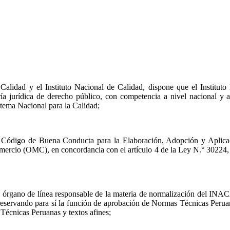
 Calidad y el Instituto Nacional de Calidad, dispone que el Instit
ría jurídica de derecho público, con competencia a nivel nacional y a
stema Nacional para la Calidad;
 del Código de Buena Conducta para la Elaboración, Adopción y Apli
rcio (OMC), en concordancia con el artículo 4 de la Ley N.° 30224, e
 el órgano de línea responsable de la materia de normalización del INA
, reservando para sí la función de aprobación de Normas Técnicas Peruan
écnicas Peruanas y textos afines;