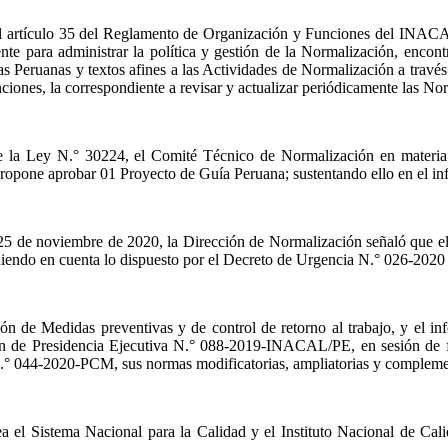
e, el artículo 35 del Reglamento de Organización y Funciones del 
te para administrar la política y gestión de la Normalización, encon
as Peruanas y textos afines a las Actividades de Normalización a trav
unciones, la correspondiente a revisar y actualizar periódicamente las N
de la Ley N.° 30224, el Comité Técnico de Normalización en materia
ropone aprobar 01 Proyecto de Guía Peruana; sustentando ello en el inf
e noviembre de 2020, la Dirección de Normalización señaló que el P
niendo en cuenta lo dispuesto por el Decreto de Urgencia N.° 026-2020 
 de Medidas preventivas y de control de retorno al trabajo, y el in
 de Presidencia Ejecutiva N.° 088-2019-INACAL/PE, en sesión de fe
N.° 044-2020-PCM, sus normas modificatorias, ampliatorias y compleme
ea el Sistema Nacional para la Calidad y el Instituto Nacional de