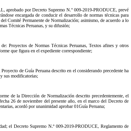
INACAL, aprobado por Decreto Supremo N.° 009-2019-PRODUCE, prevé
trándose encargada de conducir el desarrollo de normas técnicas para
és del Comité Permanente de Normalización; asimismo, de acuerdo a lo
ormas Técnicas Peruanas, y su difusión;
 de: Proyectos de Normas Técnicas Peruanas, Textos afines y otros
orme que figura en el expediente correspondiente;
royecto de Guía Peruana descrito en el considerando precedente ha
y sus modificatorias;
forme de la Dirección de Normalización descrito precedentemente, el
cha 26 de noviembre del presente año, en el marco del Decreto de
ntarias, acordó por unanimidad aprobar 01Guía Peruana;
 Calidad; el Decreto Supremo N.º 009-2019-PRODUCE, Reglamento de