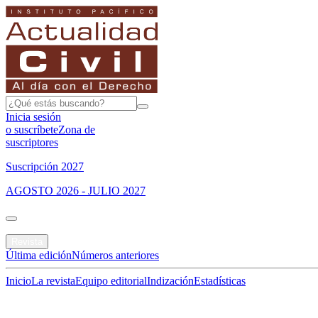
Inicia sesión
o suscríbete
Zona de
suscriptores
Suscripción 2027
AGOSTO 2026 - JULIO 2027
Portada
Revista
Última edición
Números anteriores
Inicio
La revista
Equipo editorial
Indización
Estadísticas
Especial del mes
Jurisprudencias