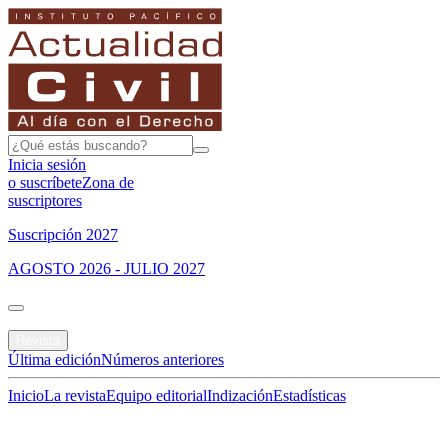
Inicia sesión
o suscríbete
Zona de
suscriptores
Suscripción 2027
AGOSTO 2026 - JULIO 2027
Portada
Revista
Última edición
Números anteriores
Inicio
La revista
Equipo editorial
Indización
Estadísticas
Especial del mes
Jurisprudencias