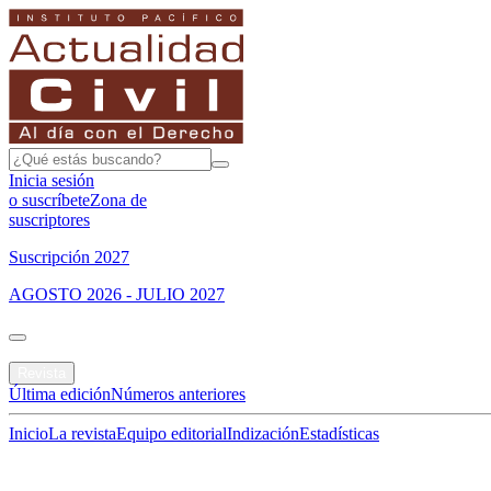
Inicia sesión
o suscríbete
Zona de
suscriptores
Suscripción 2027
AGOSTO 2026 - JULIO 2027
Portada
Revista
Última edición
Números anteriores
Inicio
La revista
Equipo editorial
Indización
Estadísticas
Especial del mes
Jurisprudencias