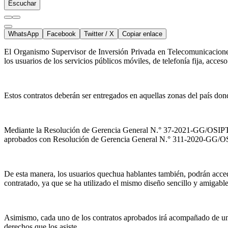
Escuchar
WhatsApp
Facebook
Twitter / X
Copiar enlace
El Organismo Supervisor de Inversión Privada en Telecomunicacione
los usuarios de los servicios públicos móviles, de telefonía fija, acce
Estos contratos deberán ser entregados en aquellas zonas del país do
Mediante la Resolución de Gerencia General N.° 37-2021-GG/OSIPTEL,
aprobados con Resolución de Gerencia General N.° 311-2020-GG/
De esta manera, los usuarios quechua hablantes también, podrán accede
contratado, ya que se ha utilizado el mismo diseño sencillo y amigabl
Asimismo, cada uno de los contratos aprobados irá acompañado de una 
derechos que los asiste.