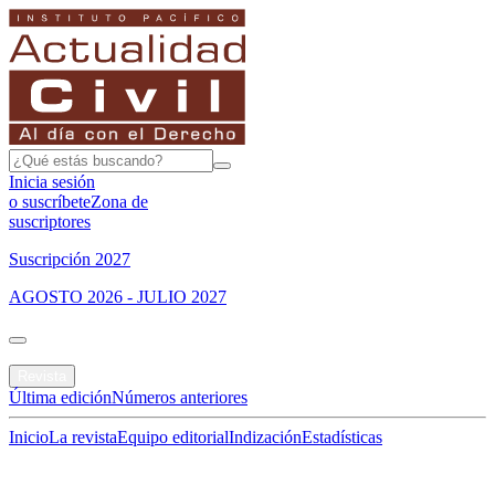
Inicia sesión
o suscríbete
Zona de
suscriptores
Suscripción 2027
AGOSTO 2026 - JULIO 2027
Portada
Revista
Última edición
Números anteriores
Inicio
La revista
Equipo editorial
Indización
Estadísticas
Especial del mes
Jurisprudencias