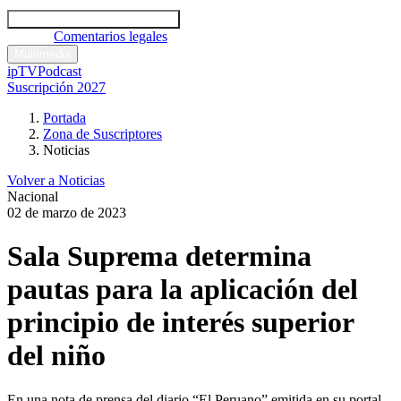
Códigos y leyes
Análisis y comentarios legales
Noticias
Comentarios legales
Multimedia
ipTV
Podcast
Suscripción 2027
Portada
Zona de Suscriptores
Noticias
Volver a Noticias
Nacional
02 de marzo de 2023
Sala Suprema determina
pautas para la aplicación del
principio de interés superior
del niño
En una nota de prensa del diario “El Peruano” emitida en su portal