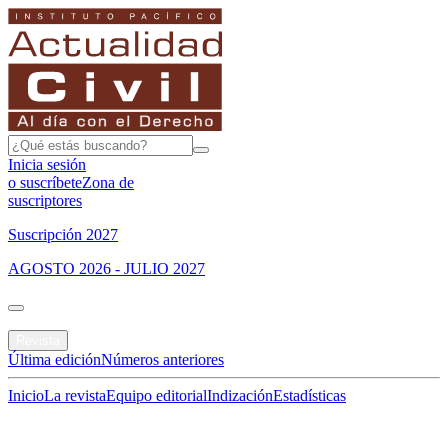
Inicia sesión
o suscríbete
Zona de
suscriptores
Suscripción 2027
AGOSTO 2026 - JULIO 2027
Portada
Revista
Última edición
Números anteriores
Inicio
La revista
Equipo editorial
Indización
Estadísticas
Especial del mes
Jurisprudencias