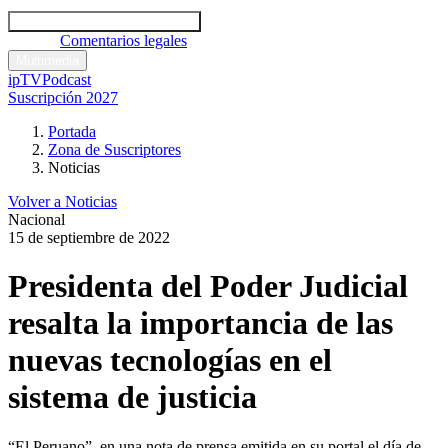
Códigos y leyes
Análisis y comentarios legales
Noticias
Comentarios legales
Multimedia
ipTV
Podcast
Suscripción 2027
Portada
Zona de Suscriptores
Noticias
Volver a Noticias
Nacional
15 de septiembre de 2022
Presidenta del Poder Judicial
resalta la importancia de las
nuevas tecnologías en el
sistema de justicia
“El Peruano”, en una nota de prensa emitida en su portal el día de