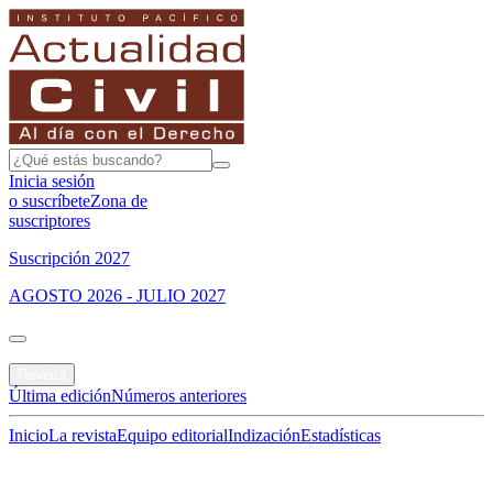
Inicia sesión
o suscríbete
Zona de
suscriptores
Suscripción 2027
AGOSTO 2026 - JULIO 2027
Portada
Revista
Última edición
Números anteriores
Inicio
La revista
Equipo editorial
Indización
Estadísticas
Especial del mes
Jurisprudencias