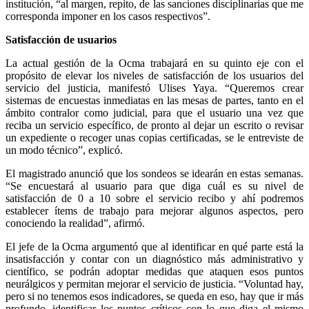
institución, “al margen, repito, de las sanciones disciplinarias que me
corresponda imponer en los casos respectivos”.
Satisfacción de usuarios
La actual gestión de la Ocma trabajará en su quinto eje con el
propósito de elevar los niveles de satisfacción de los usuarios del
servicio del justicia, manifestó Ulises Yaya. “Queremos crear
sistemas de encuestas inmediatas en las mesas de partes, tanto en el
ámbito contralor como judicial, para que el usuario una vez que
reciba un servicio específico, de pronto al dejar un escrito o revisar
un expediente o recoger unas copias certificadas, se le entreviste de
un modo técnico”, explicó.
El magistrado anunció que los sondeos se idearán en estas semanas.
“Se encuestará al usuario para que diga cuál es su nivel de
satisfacción de 0 a 10 sobre el servicio recibo y ahí podremos
establecer ítems de trabajo para mejorar algunos aspectos, pero
conociendo la realidad”, afirmó.
El jefe de la Ocma argumentó que al identificar en qué parte está la
insatisfacción y contar con un diagnóstico más administrativo y
científico, se podrán adoptar medidas que ataquen esos puntos
neurálgicos y permitan mejorar el servicio de justicia. “Voluntad hay,
pero si no tenemos esos indicadores, se queda en eso, hay que ir más
profundo, identificar los puntos críticos con lo que diga el mismo