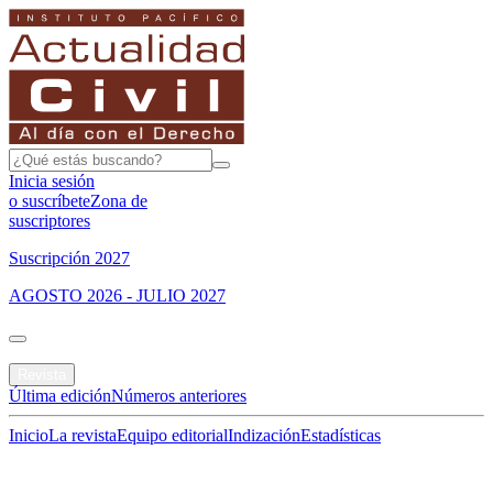
Inicia sesión
o suscríbete
Zona de
suscriptores
Suscripción 2027
AGOSTO 2026 - JULIO 2027
Portada
Revista
Última edición
Números anteriores
Inicio
La revista
Equipo editorial
Indización
Estadísticas
Especial del mes
Jurisprudencias