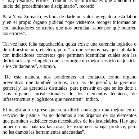
si hay retardos, errores, conductas disfuncionales que ameriten el
inicio del procedimiento disciplinario”, recordó.
Para Yaya Zumaeta, es hora de darle un valor agregado a esta labor
y en el propio órgano judicial “que visitemos recoger información
con indicadores concretos que nos permitan saber por qué ocurren
los errores”.
Tal vez hace falta capacitación, quizá existe una carencia logística o
de infraestructura, etcétera, pero “lo que veamos hay que tabularlo
con indicadores concretos que permitan identificar cuáles son las
deficiencias que impiden que se otorgue un mejor servicio de justicia
a los ciudadanos”, subrayó.
“De esta manera, nos pondremos en contacto, como órgano
preventivo que también somos, con las de gestión, la gerencia
general y las gerencias distritales, para persistir en que se les dote a
esos órganos jurisdiccionales de los elementos técnicos, de
infraestructura y logísticos que necesiten”, indicó.
El magistrado expresó que será difícil conseguir una mejora en el
servicio de justicia “si no dotamos a los órganos de los elementos
que permiten satisfacer esas necesidades de los justiciables. Hay que
poner en una balanza las cosas; les exigimos trabaja, produce, pero
no les damos las herramientas adecuadas”.