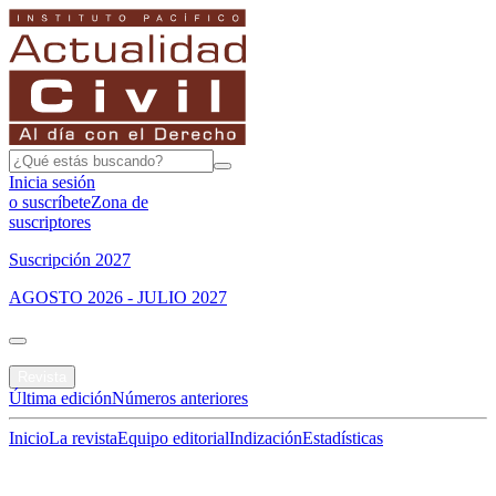
Inicia sesión
o suscríbete
Zona de
suscriptores
Suscripción 2027
AGOSTO 2026 - JULIO 2027
Portada
Revista
Última edición
Números anteriores
Inicio
La revista
Equipo editorial
Indización
Estadísticas
Especial del mes
Jurisprudencias