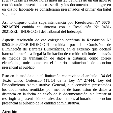
(SBN) desde las 00:00 horas hasta las 23:59 horas de un día hábil se
considerarán presentados en ese día y los documentos que ingresen
en día no laborable se considerarán presentados el primer día hábil
siguiente.
Así lo dispuso dicha superintendencia por
Resolución Nº 0076-
2021/SBN
emitida en sintonía con la Resolución Nº 0481-
2021/SEL- INDECOPI del Tribunal del Indecopi.
Aquella resolución de ese colegiado confirma la Resolución Nº
0265-2020/CEB-INDECOPI emitida por la Comisión de
Eliminación de Barreras Burocráticas, en el extremo que declaró
barrera burocrática ilegal la limitación de remitir solicitudes a través
de medios de transmisión de datos a distancia como correo
electrónico, únicamente en el horario institucional de atención
presencial al público.
Esto en la medida que tal limitación contraviene el artículo 134 del
Texto Único Ordenado (TUO) de la Ley Nº 27444, Ley del
Procedimiento Administrativo General, que considera presentados
los documentos remitidos por medios de transmisión de datos a
distancia en la fecha de envío de la documentación, sin limitar ni
restringir la presentación de tales documentos al horario de atención
presencial al público de la entidad administrativa.
Atención