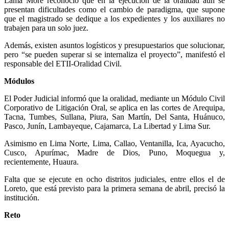
Lama More reconoció que en la ejecución de la oralidad aún se
presentan dificultades como el cambio de paradigma, que supone
que el magistrado se dedique a los expedientes y los auxiliares no
trabajen para un solo juez.
Además, existen asuntos logísticos y presupuestarios que solucionar,
pero “se pueden superar si se internaliza el proyecto”, manifestó el
responsable del ETII-Oralidad Civil.
Módulos
El Poder Judicial informó que la oralidad, mediante un Módulo Civil
Corporativo de Litigación Oral, se aplica en las cortes de Arequipa,
Tacna, Tumbes, Sullana, Piura, San Martín, Del Santa, Huánuco,
Pasco, Junín, Lambayeque, Cajamarca, La Libertad y Lima Sur.
Asimismo en Lima Norte, Lima, Callao, Ventanilla, Ica, Ayacucho,
Cusco, Apurímac, Madre de Dios, Puno, Moquegua y,
recientemente, Huaura.
Falta que se ejecute en ocho distritos judiciales, entre ellos el de
Loreto, que está previsto para la primera semana de abril, precisó la
institución.
Reto