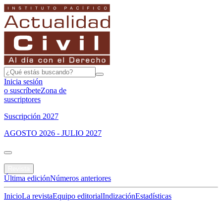
Inicia sesión
o suscríbete
Zona de
suscriptores
Suscripción 2027
AGOSTO 2026 - JULIO 2027
Portada
Revista
Última edición
Números anteriores
Inicio
La revista
Equipo editorial
Indización
Estadísticas
Especial del mes
Jurisprudencias