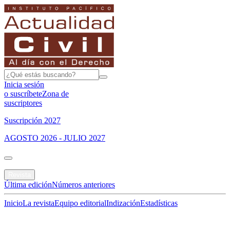
Inicia sesión
o suscríbete
Zona de
suscriptores
Suscripción 2027
AGOSTO 2026 - JULIO 2027
Portada
Revista
Última edición
Números anteriores
Inicio
La revista
Equipo editorial
Indización
Estadísticas
Especial del mes
Jurisprudencias