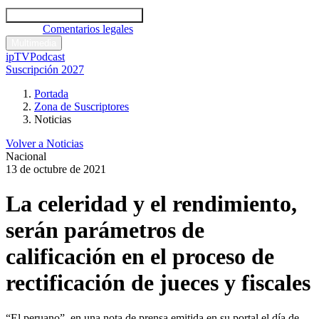
Códigos y leyes
Análisis y comentarios legales
Noticias
Comentarios legales
Multimedia
ipTV
Podcast
Suscripción 2027
Portada
Zona de Suscriptores
Noticias
Volver a Noticias
Nacional
13 de octubre de 2021
La celeridad y el rendimiento,
serán parámetros de
calificación en el proceso de
rectificación de jueces y fiscales
“El peruano”, en una nota de prensa emitida en su portal el día de