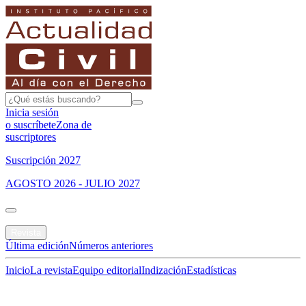
Inicia sesión
o suscríbete
Zona de
suscriptores
Suscripción 2027
AGOSTO 2026 - JULIO 2027
Portada
Revista
Última edición
Números anteriores
Inicio
La revista
Equipo editorial
Indización
Estadísticas
Especial del mes
Jurisprudencias