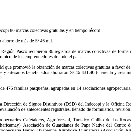
ecopi 86 marcas colectivas gratuitas y en tiempo récord
n ahorro de más de S/ 46 mil.
a Región Pasco recibieron 86 registros de marcas colectivas de forma r
onómico de los emprendedores de todo el país.
ue promovió la obtención de marcas colectivas gratuitas a favor de l
es y artesanos beneficiados ahorraron S/ 46 431.40 (cuarenta y seis mil
9.
de 476 familias pasqueñas, agrupadas en 14 asociaciones agropecuarias y
e la Dirección de Signos Distintivos (DSD) del Indecopi y la Oficina 
evaluación de antecedentes registrales, llenado de formularios, revisión 
opecuarios Cafetaleros, Agroforestal, Turístico Gallito de las Ro
aricamay), Asociación de Guardianes de Papa Nativa del Centro del
gropecuaria Barrio Oxapampa Agroboxa Quiparacra (Asociación Ag