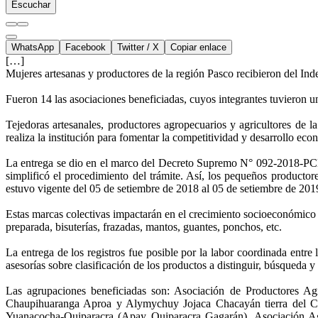
Escuchar
WhatsApp
Facebook
Twitter / X
Copiar enlace
[…]
Mujeres artesanas y productores de la región Pasco recibieron del Ind
Fueron 14 las asociaciones beneficiadas, cuyos integrantes tuvieron u
Tejedoras artesanales, productores agropecuarios y agricultores de l
realiza la institución para fomentar la competitividad y desarrollo ec
La entrega se dio en el marco del Decreto Supremo N° 092-2018-PCM q
simplificó el procedimiento del trámite. Así, los pequeños productor
estuvo vigente del 05 de setiembre de 2018 al 05 de setiembre de 201
Estas marcas colectivas impactarán en el crecimiento socioeconómico 
preparada, bisuterías, frazadas, mantos, guantes, ponchos, etc.
La entrega de los registros fue posible por la labor coordinada entr
asesorías sobre clasificación de los productos a distinguir, búsqueda y 
Las agrupaciones beneficiadas son: Asociación de Productores Agr
Chaupihuaranga Aproa y Alymychuy Jojaca Chacayán tierra del Ch
Yuanacocha-Quiparacra (Apay Quiparacra Gagarán), Asociación A