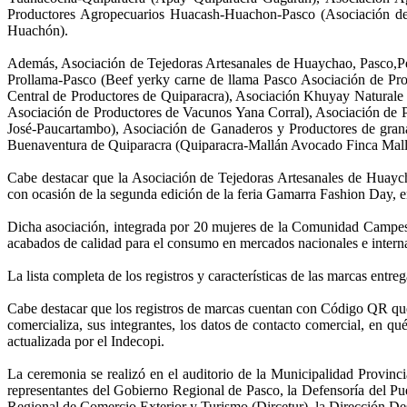
Productores Agropecuarios Huacash-Huachon-Pasco (Asociación d
Huachón).
Además, Asociación de Tejedoras Artesanales de Huaychao, Pasco,P
Prollama-Pasco (Beef yerky carne de llama Pasco Asociación de Pro
Central de Productores de Quiparacra), Asociación Khuyay Naturale
Asociación de Productores de Vacunos Yana Corral), Asociación de 
José-Paucartambo), Asociación de Ganaderos y Productores de gran
Buenaventura de Quiparacra (Quiparacra-Mallán Avocado Finca Mall
Cabe destacar que la Asociación de Tejedoras Artesanales de Huaych
con ocasión de la segunda edición de la feria Gamarra Fashion Day, en 
Dicha asociación, integrada por 20 mujeres de la Comunidad Campesi
acabados de calidad para el consumo en mercados nacionales e intern
La lista completa de los registros y características de las marcas entr
Cabe destacar que los registros de marcas cuentan con Código QR que pe
comercializa, sus integrantes, los datos de contacto comercial, en 
actualizada por el Indecopi.
La ceremonia se realizó en el auditorio de la Municipalidad Provin
representantes del Gobierno Regional de Pasco, la Defensoría del Pu
Regional de Comercio Exterior y Turismo (Dircetur), la Dirección 