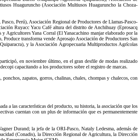
tiusos Huaguruncho (Asociación Multiusos Huaguruncho la Choza-
Pasco, Perú), Asociación Regional de Productores de Llamas-Pasco-
iación Ruyacc Yacu Café altura del distrito de Anchihuay (Eprosacq
y Agricultores Yana Corral (El Yanacachino manjar elaborado por la
o, Produce transforma vende Aprosajo Asociación de Productores San
uiparacra), y la Asociación Agropecuaria Multiproductos Agrícolas
rticipó, en noviembre último, en el gran desfile de modas realizado
ndecopi capacitando a los productores sobre el registro de marcas.
ponchos, zapatos, gorros, chalinas, chales, chompas y chalecos, con
 a las características del producto, su historia, la asociación que los
colectivas cuentan con un plus de información que es permanentemente
, Wagner Durand; la jefa de la ORI-Pasco, Nataly Ledesma, además de
acidad (Conadis), la Dirección Regional de Agricultura, la Dirección
ro de Emergencia Mujer (CEM).