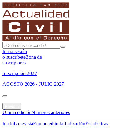
Inicia sesión
o suscríbete
Zona de
suscriptores
Suscripción 2027
AGOSTO 2026 - JULIO 2027
Portada
Revista
Última edición
Números anteriores
Inicio
La revista
Equipo editorial
Indización
Estadísticas
Especial del mes
Jurisprudencias