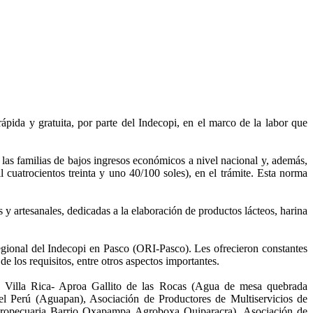
ápida y gratuita, por parte del Indecopi, en el marco de la labor que
as familias de bajos ingresos económicos a nivel nacional y, además,
 cuatrocientos treinta y uno 40/100 soles), en el trámite. Esta norma
 artesanales, dedicadas a la elaboración de productos lácteos, harina
Regional del Indecopi en Pasco (ORI-Pasco). Les ofrecieron constantes
de los requisitos, entre otros aspectos importantes.
cas Villa Rica- Aproa Gallito de las Rocas (Agua de mesa quebrada
 Perú (Aguapan), Asociación de Productores de Multiservicios de
ropecuaria Barrio Oxapampa Agroboxa Quiparacra), Asociación de