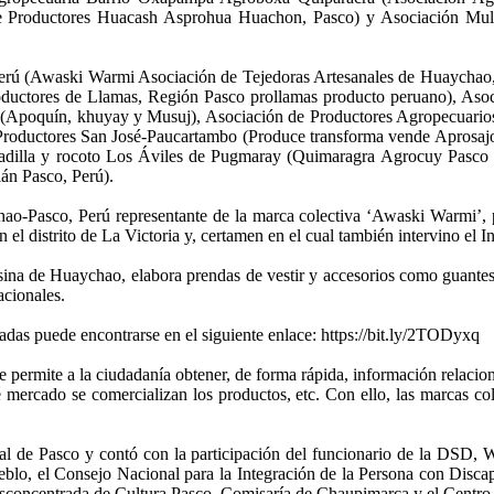
e Productores Huacash Asprohua Huachon, Pasco) y Asociación Mul
erú (Awaski Warmi Asociación de Tejedoras Artesanales de Huaychao, 
ductores de Llamas, Región Pasco prollamas producto peruano), Asoc
 (Apoquín, khuyay y Musuj), Asociación de Productores Agropecuarios 
Productores San José-Paucartambo (Produce transforma vende Aprosaj
adilla y rocoto Los Áviles de Pugmaray (Quimaragra Agrocuy Pasco Q
án Pasco, Perú).
ao-Pasco, Perú representante de la marca colectiva ‘Awaski Warmi’, pa
el distrito de La Victoria y, certamen en el cual también intervino el I
na de Huaychao, elabora prendas de vestir y accesorios como guantes, 
acionales.
egadas puede encontrarse en el siguiente enlace: https://bit.ly/2TODyxq
rmite a la ciudadanía obtener, de forma rápida, información relacionada
qué mercado se comercializan los productos, etc. Con ello, las marcas 
cial de Pasco y contó con la participación del funcionario de la DSD
eblo, el Consejo Nacional para la Integración de la Persona con Discap
Desconcentrada de Cultura Pasco, Comisaría de Chaupimarca y el Cent