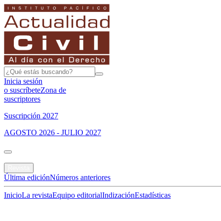
Inicia sesión
o suscríbete
Zona de
suscriptores
Suscripción 2027
AGOSTO 2026 - JULIO 2027
Portada
Revista
Última edición
Números anteriores
Inicio
La revista
Equipo editorial
Indización
Estadísticas
Especial del mes
Jurisprudencias