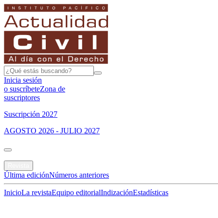
Inicia sesión
o suscríbete
Zona de
suscriptores
Suscripción 2027
AGOSTO 2026 - JULIO 2027
Portada
Revista
Última edición
Números anteriores
Inicio
La revista
Equipo editorial
Indización
Estadísticas
Especial del mes
Jurisprudencias