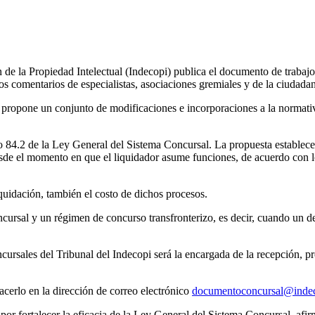
n de la Propiedad Intelectual (Indecopi) publica el documento de traba
os comentarios de especialistas, asociaciones gremiales y de la ciudada
, propone un conjunto de modificaciones e incorporaciones a la normativa
ulo 84.2 de la Ley General del Sistema Concursal. La propuesta estable
sde el momento en que el liquidador asume funciones, de acuerdo con lo
quidación, también el costo de dichos procesos.
cursal y un régimen de concurso transfronterizo, es decir, cuando un d
ursales del Tribunal del Indecopi será la encargada de la recepción, p
acerlo en la dirección de correo electrónico
documentoconcursal@indec
por fortalecer la eficacia de la Ley General del Sistema Concursal, af