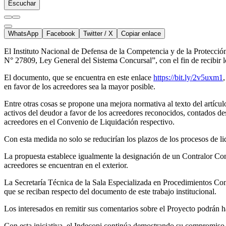
Escuchar
WhatsApp
Facebook
Twitter / X
Copiar enlace
El Instituto Nacional de Defensa de la Competencia y de la Protecció
N° 27809, Ley General del Sistema Concursal”, con el fin de recibir l
El documento, que se encuentra en este enlace
https://bit.ly/2v5uxm1
en favor de los acreedores sea la mayor posible.
Entre otras cosas se propone una mejora normativa al texto del artíc
activos del deudor a favor de los acreedores reconocidos, contados de
acreedores en el Convenio de Liquidación respectivo.
Con esta medida no solo se reducirían los plazos de los procesos de li
La propuesta establece igualmente la designación de un Contralor Con
acreedores se encuentran en el exterior.
La Secretaría Técnica de la Sala Especializada en Procedimientos Conc
que se reciban respecto del documento de este trabajo institucional.
Los interesados en remitir sus comentarios sobre el Proyecto podrán h
Con esta iniciativa, el Indecopi continúa demostrando su compromiso 