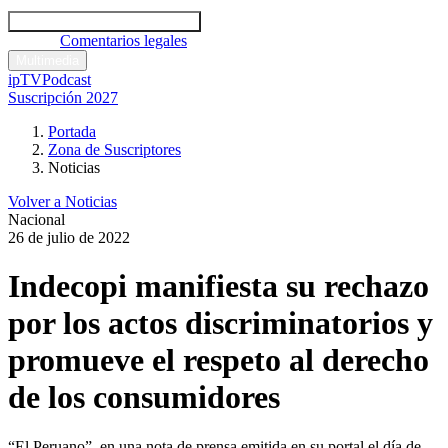
Códigos y leyes
Análisis y comentarios legales
Noticias
Comentarios legales
Multimedia
ipTV
Podcast
Suscripción 2027
Portada
Zona de Suscriptores
Noticias
Volver a Noticias
Nacional
26 de julio de 2022
Indecopi manifiesta su rechazo
por los actos discriminatorios y
promueve el respeto al derecho
de los consumidores
“El Peruano”, en una nota de prensa emitida en su portal el día de