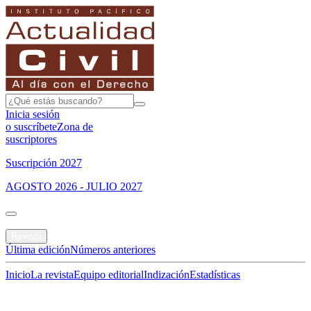
Inicia sesión
o suscríbete
Zona de
suscriptores
Suscripción 2027
AGOSTO 2026 - JULIO 2027
Portada
Revista
Última edición
Números anteriores
Inicio
La revista
Equipo editorial
Indización
Estadísticas
Especial del mes
Jurisprudencias