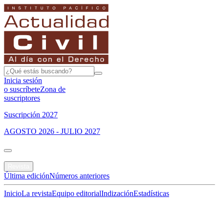
Inicia sesión
o suscríbete
Zona de
suscriptores
Suscripción 2027
AGOSTO 2026 - JULIO 2027
Portada
Revista
Última edición
Números anteriores
Inicio
La revista
Equipo editorial
Indización
Estadísticas
Especial del mes
Jurisprudencias