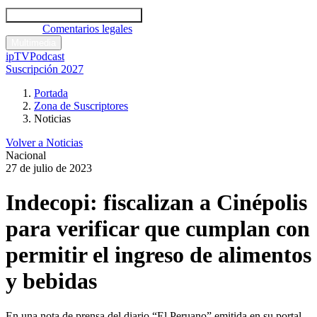
Códigos y leyes
Análisis y comentarios legales
Noticias
Comentarios legales
Multimedia
ipTV
Podcast
Suscripción 2027
Portada
Zona de Suscriptores
Noticias
Volver a Noticias
Nacional
27 de julio de 2023
Indecopi: fiscalizan a Cinépolis
para verificar que cumplan con
permitir el ingreso de alimentos
y bebidas
En una nota de prensa del diario “El Peruano” emitida en su portal