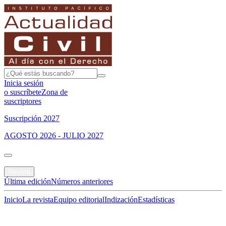
Inicia sesión
o suscríbete
Zona de
suscriptores
Suscripción 2027
AGOSTO 2026 - JULIO 2027
Portada
Revista
Última edición
Números anteriores
Inicio
La revista
Equipo editorial
Indización
Estadísticas
Especial del mes
Jurisprudencias