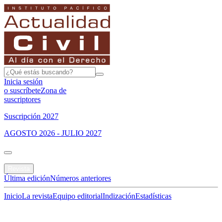
Inicia sesión
o suscríbete
Zona de
suscriptores
Suscripción 2027
AGOSTO 2026 - JULIO 2027
Portada
Revista
Última edición
Números anteriores
Inicio
La revista
Equipo editorial
Indización
Estadísticas
Especial del mes
Jurisprudencias