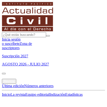
Inicia sesión
o suscríbete
Zona de
suscriptores
Suscripción 2027
AGOSTO 2026 - JULIO 2027
Portada
Revista
Última edición
Números anteriores
Inicio
La revista
Equipo editorial
Indización
Estadísticas
Especial del mes
Jurisprudencias