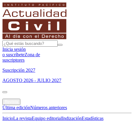
Inicia sesión
o suscríbete
Zona de
suscriptores
Suscripción 2027
AGOSTO 2026 - JULIO 2027
Portada
Revista
Última edición
Números anteriores
Inicio
La revista
Equipo editorial
Indización
Estadísticas
Especial del mes
Jurisprudencias