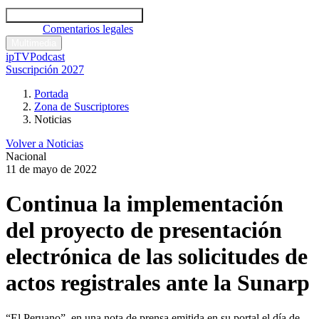
Códigos y leyes
Análisis y comentarios legales
Noticias
Comentarios legales
Multimedia
ipTV
Podcast
Suscripción 2027
Portada
Zona de Suscriptores
Noticias
Volver a Noticias
Nacional
11 de mayo de 2022
Continua la implementación
del proyecto de presentación
electrónica de las solicitudes de
actos registrales ante la Sunarp
“El Peruano”, en una nota de prensa emitida en su portal el día de