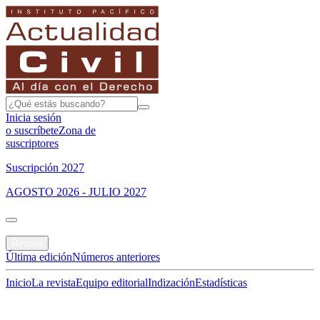
Inicia sesión
o suscríbete
Zona de
suscriptores
Suscripción 2027
AGOSTO 2026 - JULIO 2027
Portada
Revista
Última edición
Números anteriores
Inicio
La revista
Equipo editorial
Indización
Estadísticas
Especial del mes
Jurisprudencias