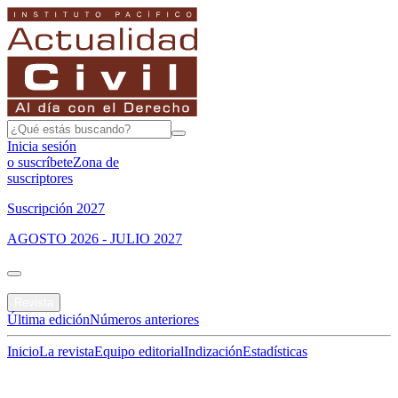
Inicia sesión
o suscríbete
Zona de
suscriptores
Suscripción 2027
AGOSTO 2026 - JULIO 2027
Portada
Revista
Última edición
Números anteriores
Inicio
La revista
Equipo editorial
Indización
Estadísticas
Especial del mes
Jurisprudencias