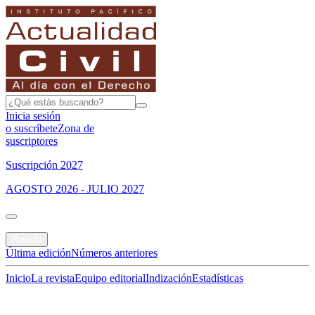
Inicia sesión
o suscríbete
Zona de
suscriptores
Suscripción 2027
AGOSTO 2026 - JULIO 2027
Portada
Revista
Última edición
Números anteriores
Inicio
La revista
Equipo editorial
Indización
Estadísticas
Especial del mes
Jurisprudencias