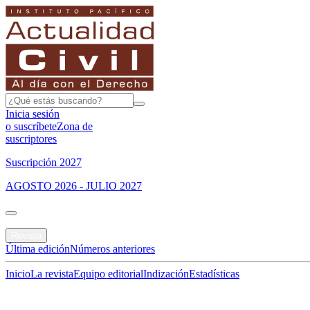
Inicia sesión
o suscríbete
Zona de
suscriptores
Suscripción 2027
AGOSTO 2026 - JULIO 2027
Portada
Revista
Última edición
Números anteriores
Inicio
La revista
Equipo editorial
Indización
Estadísticas
Especial del mes
Jurisprudencias