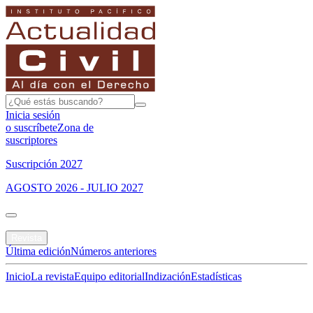
Inicia sesión
o suscríbete
Zona de
suscriptores
Suscripción 2027
AGOSTO 2026 - JULIO 2027
Portada
Revista
Última edición
Números anteriores
Inicio
La revista
Equipo editorial
Indización
Estadísticas
Especial del mes
Jurisprudencias