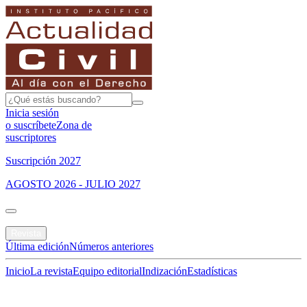
Inicia sesión
o suscríbete
Zona de
suscriptores
Suscripción 2027
AGOSTO 2026 - JULIO 2027
Portada
Revista
Última edición
Números anteriores
Inicio
La revista
Equipo editorial
Indización
Estadísticas
Especial del mes
Jurisprudencias