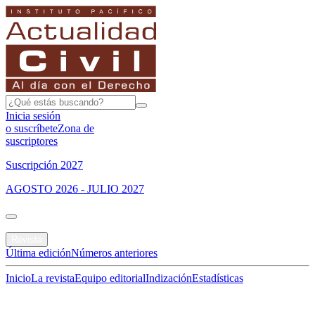
Inicia sesión
o suscríbete
Zona de
suscriptores
Suscripción 2027
AGOSTO 2026 - JULIO 2027
Portada
Revista
Última edición
Números anteriores
Inicio
La revista
Equipo editorial
Indización
Estadísticas
Especial del mes
Jurisprudencias