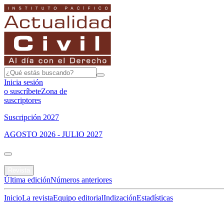
Inicia sesión
o suscríbete
Zona de
suscriptores
Suscripción 2027
AGOSTO 2026 - JULIO 2027
Portada
Revista
Última edición
Números anteriores
Inicio
La revista
Equipo editorial
Indización
Estadísticas
Especial del mes
Jurisprudencias