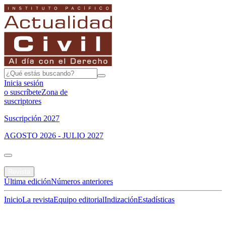
Inicia sesión
o suscríbete
Zona de
suscriptores
Suscripción 2027
AGOSTO 2026 - JULIO 2027
Portada
Revista
Última edición
Números anteriores
Inicio
La revista
Equipo editorial
Indización
Estadísticas
Especial del mes
Jurisprudencias