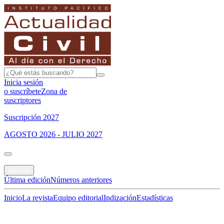
Inicia sesión
o suscríbete
Zona de
suscriptores
Suscripción 2027
AGOSTO 2026 - JULIO 2027
Portada
Revista
Última edición
Números anteriores
Inicio
La revista
Equipo editorial
Indización
Estadísticas
Especial del mes
Jurisprudencias