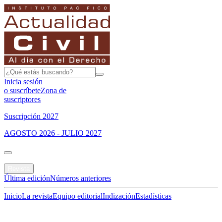
Inicia sesión
o suscríbete
Zona de
suscriptores
Suscripción 2027
AGOSTO 2026 - JULIO 2027
Portada
Revista
Última edición
Números anteriores
Inicio
La revista
Equipo editorial
Indización
Estadísticas
Especial del mes
Jurisprudencias