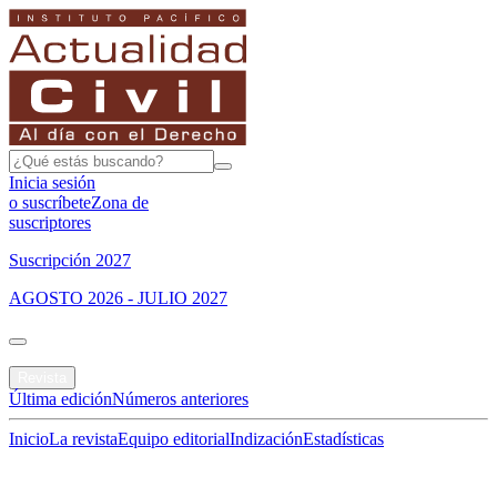
Inicia sesión
o suscríbete
Zona de
suscriptores
Suscripción 2027
AGOSTO 2026 - JULIO 2027
Portada
Revista
Última edición
Números anteriores
Inicio
La revista
Equipo editorial
Indización
Estadísticas
Especial del mes
Jurisprudencias