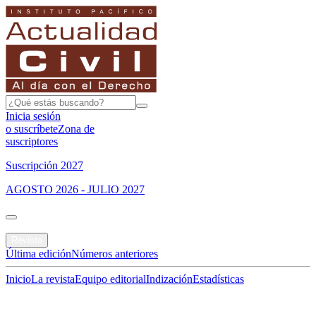
Inicia sesión
o suscríbete
Zona de
suscriptores
Suscripción 2027
AGOSTO 2026 - JULIO 2027
Portada
Revista
Última edición
Números anteriores
Inicio
La revista
Equipo editorial
Indización
Estadísticas
Especial del mes
Jurisprudencias