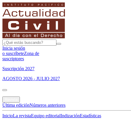
Inicia sesión
o suscríbete
Zona de
suscriptores
Suscripción 2027
AGOSTO 2026 - JULIO 2027
Portada
Revista
Última edición
Números anteriores
Inicio
La revista
Equipo editorial
Indización
Estadísticas
Especial del mes
Jurisprudencias