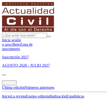
Inicia sesión
o suscríbete
Zona de
suscriptores
Suscripción 2027
AGOSTO 2026 - JULIO 2027
Portada
Revista
Última edición
Números anteriores
Inicio
La revista
Equipo editorial
Indización
Estadísticas
Especial del mes
Jurisprudencias