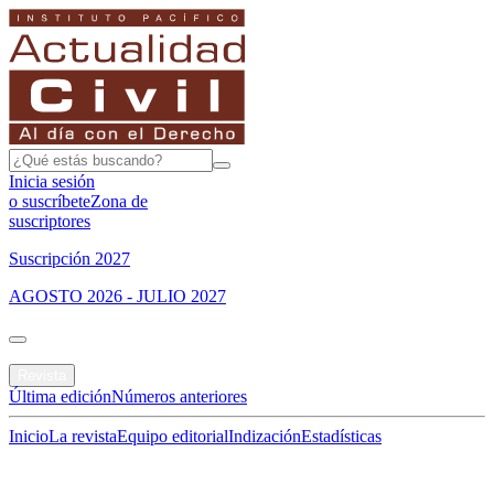
Inicia sesión
o suscríbete
Zona de
suscriptores
Suscripción 2027
AGOSTO 2026 - JULIO 2027
Portada
Revista
Última edición
Números anteriores
Inicio
La revista
Equipo editorial
Indización
Estadísticas
Especial del mes
Jurisprudencias