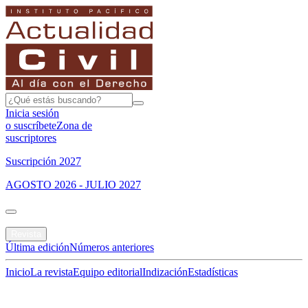
Inicia sesión
o suscríbete
Zona de
suscriptores
Suscripción 2027
AGOSTO 2026 - JULIO 2027
Portada
Revista
Última edición
Números anteriores
Inicio
La revista
Equipo editorial
Indización
Estadísticas
Especial del mes
Jurisprudencias