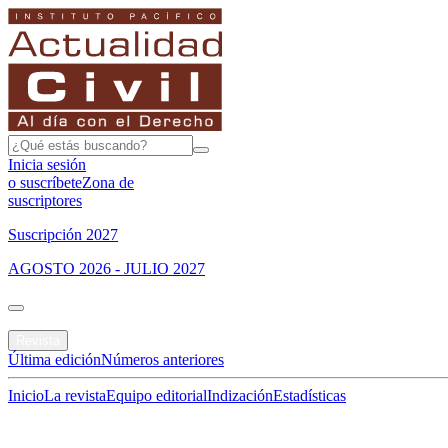
Inicia sesión
o suscríbete
Zona de
suscriptores
Suscripción 2027
AGOSTO 2026 - JULIO 2027
Portada
Revista
Última edición
Números anteriores
Inicio
La revista
Equipo editorial
Indización
Estadísticas
Especial del mes
Jurisprudencias